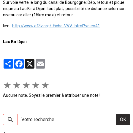
Sur voie verte le long du canal de Bourgogne; Dép, retour et pique
nique au Lac Kir à Dijon: tout plat; possibilité de distance selon son
niveau car aller (15km maxi) et retour.
lien :
http://www.af3v.org/-Fiche-VVV-.html?voie=41
Lac Kir
Dijon
Partager
Facebook
X
Email
★
★
★
★
★
Aucune note. Soyez le premier à attribuer une note !
OK