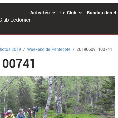
Activités
Le Club
Randos des 4
Club Lédonien
hotos 2019
Weekend de Pentecote
20190609_100741
100741