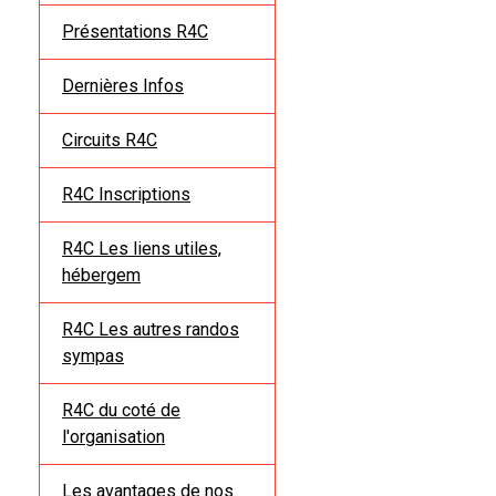
Présentations R4C
Dernières Infos
Circuits R4C
R4C Inscriptions
R4C Les liens utiles,
hébergem
R4C Les autres randos
sympas
R4C du coté de
l'organisation
Les avantages de nos