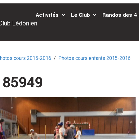
Activités
Le Club
Randos des 4
Club Lédonien
hotos cours 2015-2016
Photos cours enfants 2015-2016
185949