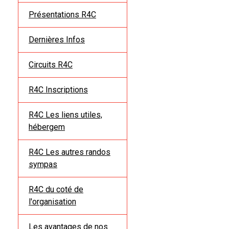
Présentations R4C
Dernières Infos
Circuits R4C
R4C Inscriptions
R4C Les liens utiles,
hébergem
R4C Les autres randos
sympas
R4C du coté de
l'organisation
Les avantages de nos