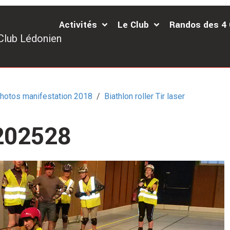
Activités
Le Club
Randos des 4
Club Lédonien
hotos manifestation 2018
Biathlon roller Tir laser
202528