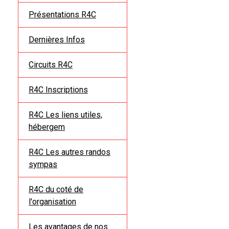
Présentations R4C
Dernières Infos
Circuits R4C
R4C Inscriptions
R4C Les liens utiles,
hébergem
R4C Les autres randos
sympas
R4C du coté de
l'organisation
Les avantages de nos